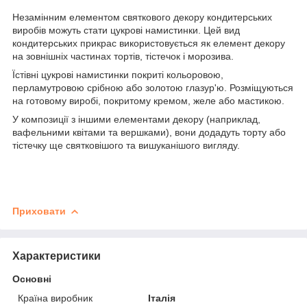
Незамінним елементом святкового декору кондитерських
виробів можуть стати цукрові намистинки. Цей вид
кондитерських прикрас використовується як елемент декору
на зовнішніх частинах тортів, тістечок і морозива.
Їстівні цукрові намистинки покриті кольоровою,
перламутровою срібною або золотою глазур'ю. Розміщуються
на готовому виробі, покритому кремом, желе або мастикою.
У композиції з іншими елементами декору (наприклад,
вафельними квітами та вершками), вони додадуть торту або
тістечку ще святковішого та вишуканішого вигляду.
Приховати
Характеристики
Основні
Країна виробник
Італія