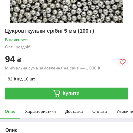
Цукрові кульки срібні 5 мм (100 г)
В наявності
Опт і роздріб
94
₴
Мінімальна сума замовлення на сайті — 1 000 ₴
82 ₴
від 10 шт.
Купити
Опис
Характеристики
Доставка
Оплата
Умови п
Опис