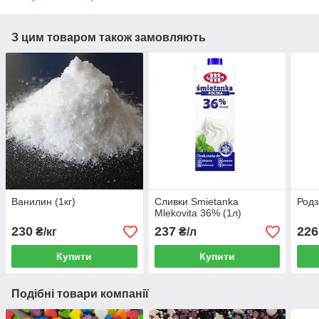
З цим товаром також замовляють
Ванилин (1кг)
Сливки Smietanka
Родзи
Mlekovita 36% (1л)
230
237
226
₴/кг
₴/л
Купити
Купити
Подібні товари компанії