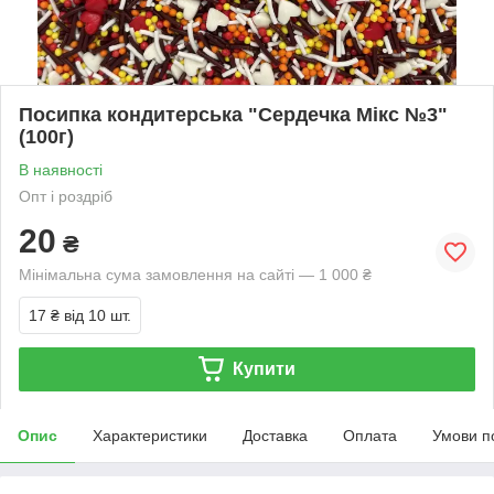
Посипка кондитерська "Сердечка Мікс №3"
(100г)
В наявності
Опт і роздріб
20
₴
Мінімальна сума замовлення на сайті — 1 000 ₴
17 ₴
від 10 шт.
Купити
Опис
Характеристики
Доставка
Оплата
Умови п