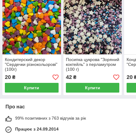
Кондитерский декор
Посипка цукрова "Зоряний
Конд
"Сердечки різнокольорові"
коктейль" з перламутром
"Сер
(100г)
(100 г)
20
42
20
₴
₴
Купити
Купити
Про нас
99% позитивних з 763 відгуків за рік
Працює з 24.09.2014