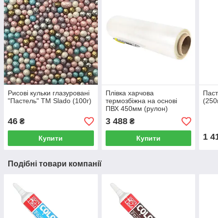
Рисові кульки глазуровані
Плівка харчова
Паст
"Пастель" TM Slado (100г)
термозбіжна на основі
(250
ПВХ 450мм (рулон)
46
3 488
₴
₴
1 4
Купити
Купити
Подібні товари компанії