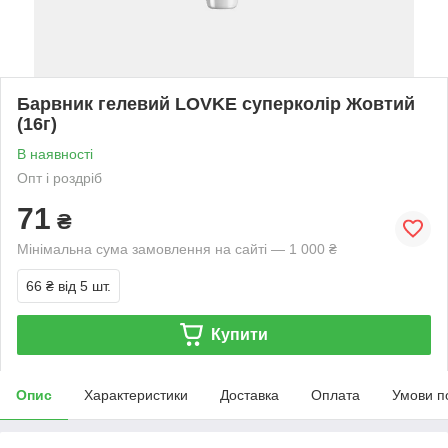
Барвник гелевий LOVKE суперколір Жовтий
(16г)
В наявності
Опт і роздріб
71
₴
Мінімальна сума замовлення на сайті — 1 000 ₴
66 ₴
від 5 шт.
Купити
Опис
Характеристики
Доставка
Оплата
Умови п