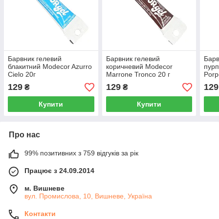
Барвник гелевий
Барвник гелевий
Барв
блакитний Modecor Azurro
коричневий Modecor
пурп
Cielo 20г
Marrone Tronco 20 г
Porp
129
129
129
₴
₴
Купити
Купити
Про нас
99% позитивних з 759 відгуків за рік
Працює з 24.09.2014
м. Вишневе
вул. Промислова, 10, Вишневе, Україна
Контакти