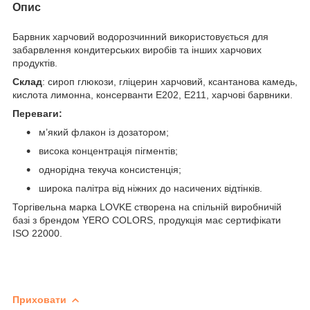
Опис
Барвник харчовий водорозчинний використовується для
забарвлення кондитерських виробів та інших харчових
продуктів.
Склад
: сироп глюкози, гліцерин харчовий, ксантанова камедь,
кислота лимонна, консерванти Е202, Е211, харчові барвники.
Переваги:
м’який флакон із дозатором;
висока концентрація пігментів;
однорідна текуча консистенція;
широка палітра від ніжних до насичених відтінків.
Торгівельна марка LOVKE створена на спільній виробничій
базі з брендом YERO COLORS, продукція має сертифікати
ISO 22000.
Приховати