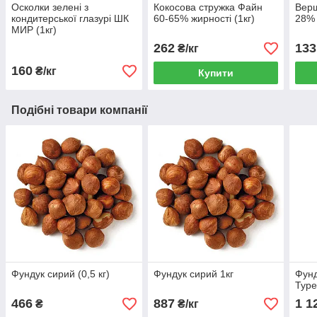
Осколки зелені з
Кокосова стружка Файн
Верш
кондитерської глазурі ШК
60-65% жирності (1кг)
28% 
МИР (1кг)
262
133
₴/кг
160
₴/кг
Купити
Подібні товари компанії
Фундук сирий (0,5 кг)
Фундук сирий 1кг
Фун
Туре
466
887
1 1
₴
₴/кг