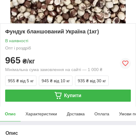
Фундук бланшований Україна (1кг)
В наявності
Опт і роздріб
965
₴/кг
Мінімальна сума замовлення на сайті — 1 000 ₴
955 ₴
від 5 кг
945 ₴
від 10 кг
935 ₴
від 30 кг
Купити
Опис
Характеристики
Доставка
Оплата
Умови п
Опис