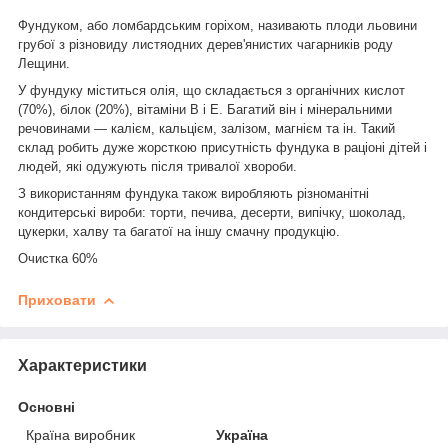
Фундуком, або ломбардським горіхом, називають плоди льовини
грубої з різновиду листяодних дерев'янистих чагарників роду
Лещини.
У фундуку міститься олія, що складається з органічних кислот
(70%), білок (20%), вітаміни В і Е. Багатий він і мінеральними
речовинами — калієм, кальцієм, залізом, магнієм та ін. Такий
склад робить дуже жорсткою присутність фундука в раціоні дітей і
людей, які одужують після тривалої хвороби.
З використанням фундука також виробляють різноманітні
кондитерські вироби: торти, печива, десерти, випічку, шоколад,
цукерки, халву та багатої на іншу смачну продукцію.
Очистка 60%
Приховати
Характеристики
Основні
Країна виробник
Україна