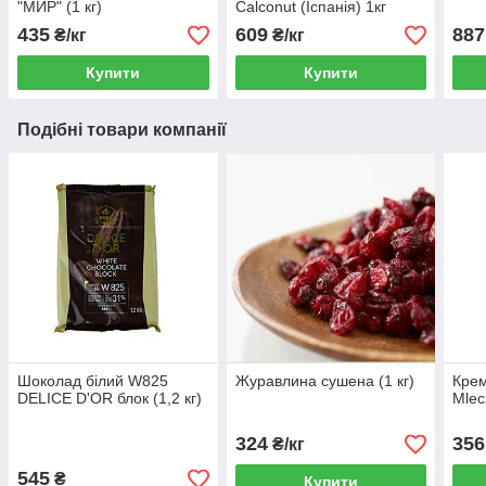
"МИР" (1 кг)
Calconut (Іспанія) 1кг
435
609
887
₴/кг
₴/кг
Купити
Купити
Подібні товари компанії
Шоколад білий W825
Журавлина сушена (1 кг)
Крем
DELICE D'OR блок (1,2 кг)
Mlec
324
356
₴/кг
545
₴
Купити