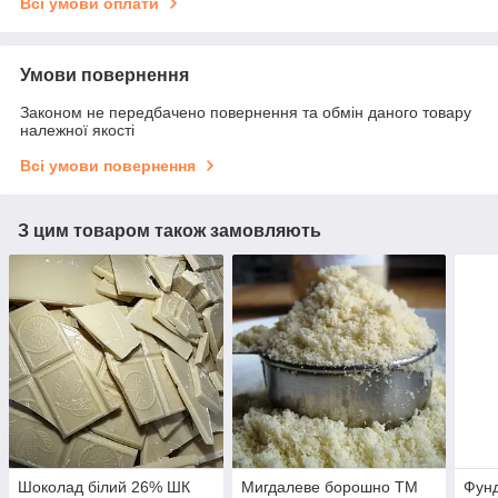
Всі умови оплати
Умови повернення
Законом не передбачено повернення та обмін даного товару
належної якості
Всі умови повернення
З цим товаром також замовляють
Шоколад білий 26% ШК
Мигдалеве борошно TM
Фунд