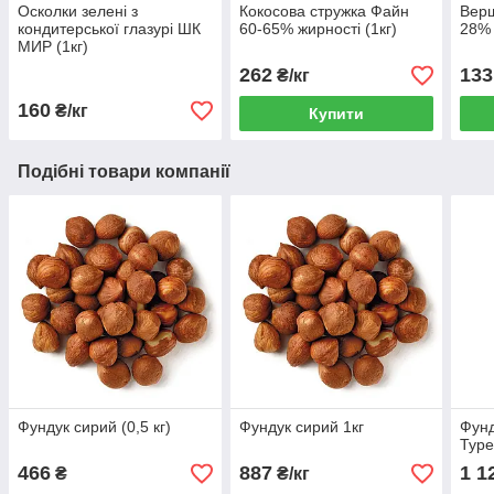
Осколки зелені з
Кокосова стружка Файн
Верш
кондитерської глазурі ШК
60-65% жирності (1кг)
28% 
МИР (1кг)
262
133
₴/кг
160
₴/кг
Купити
Подібні товари компанії
Фундук сирий (0,5 кг)
Фундук сирий 1кг
Фун
Туре
466
887
1 1
₴
₴/кг