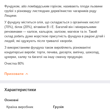
Фундуком, або ломбардським горіхом, називають плоди льовини
грубої з різновиду листяодних дерев'янистих чагарників роду
Лещини.
У фундуку міститься олія, що складається з органічних кислот
(70%), білок (20%), вітаміни В і Е. Багатий він і мінеральними
речовинами — калієм, кальцієм, залізом, магнієм та ін. Такий
склад робить дуже жорсткою присутність фундука в раціоні дітей і
людей, які одужують після тривалої хвороби.
З використанням фундука також виробляють різноманітні
кондитерські вироби: торти, печива, десерти, випічку, шоколад,
цукерки, халву та багатої на іншу смачну продукцію.
Очистка 80%
Приховати
Характеристики
Основні
Країна виробник
Грузія