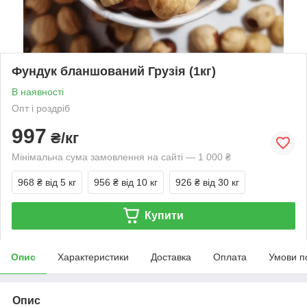
Фундук бланшований Грузія (1кг)
В наявності
Опт і роздріб
997
₴/кг
Мінімальна сума замовлення на сайті — 1 000 ₴
968 ₴
від 5 кг
956 ₴
від 10 кг
926 ₴
від 30 кг
Купити
Опис
Характеристики
Доставка
Оплата
Умови п
Опис