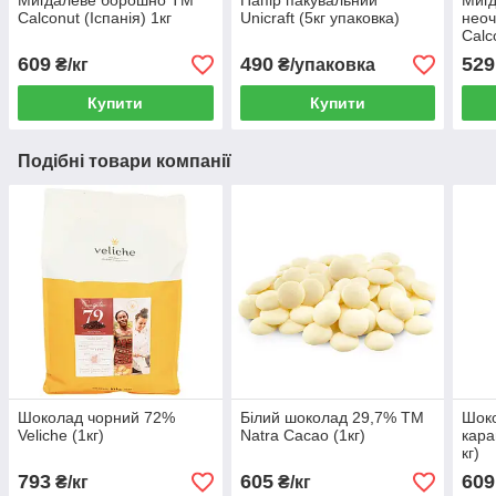
Мигдалеве борошно TM
Папір пакувальний
Мигд
Calconut (Іспанія) 1кг
Unicraft (5кг упаковка)
нео
Calc
609
490
529
₴/кг
₴/упаковка
Купити
Купити
Подібні товари компанії
Шоколад чорний 72%
Білий шоколад 29,7% ТМ
Шоко
Veliche (1кг)
Natra Cacao (1кг)
кара
кг)
793
605
609
₴/кг
₴/кг