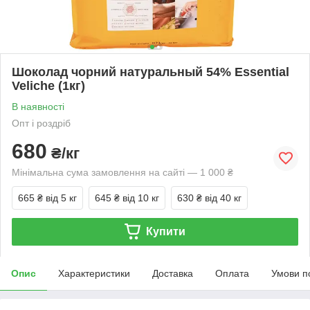
Шоколад чорний натуральный 54% Essential
Veliche (1кг)
В наявності
Опт і роздріб
680
₴/кг
Мінімальна сума замовлення на сайті — 1 000 ₴
665 ₴
від 5 кг
645 ₴
від 10 кг
630 ₴
від 40 кг
Купити
Опис
Характеристики
Доставка
Оплата
Умови п