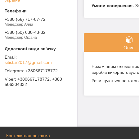
З
+380 (66) 717-87-72
Менеджер Алла
+380 (50) 630-43-32
Менеджер Оксана
Опис
sitistar2017@gmail.com
Незамінним елементом 
+380667178772
виробів використовуєтьс
+380667178772, +380
Розміщуються на готов
506304332
Контекстная реклама