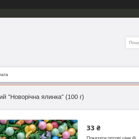
лата
й "Новорічна ялинка" (100 г)
33 ₴
Показати оптові ціни