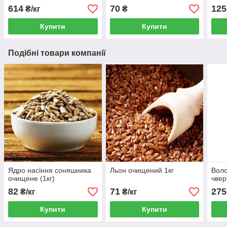
614
70
125
₴/кг
₴
Купити
Купити
Подібні товари компанії
Ядро насіння соняшника
Льон очищений 1кг
Воло
очищене (1кг)
чвер
82
71
275
₴/кг
₴/кг
Купити
Купити