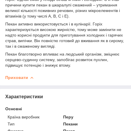
причини купити пекан в шкаралупі смажений – утримання
великої кількості поживних речовин, різних мікроелементів і
вітамінів (у тому числі A, B, C і E).
Пекан активно використовується і в кулінарії. Горіх
характеризується високою жирністю, тому може замінити не
надто корисні продукти для приготування холодних і гарячих
страв, випічки. Він повністю готовий до вживання як в сирому,
так і в смаженому вигляді.
Пекан благотворно впливає на людський організм, зміцнює
серцево-судинну систему, запобігає розвиток пухлин,
підвищує потенцію і знижує втому.
Приховати
Характеристики
Основні
Країна виробник
Перу
Тип
Пекани
Фасовка
Пакет