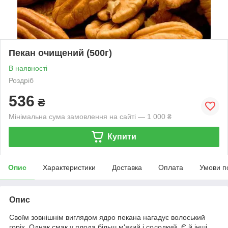
Пекан очищений (500г)
В наявності
Роздріб
536
₴
Мінімальна сума замовлення на сайті — 1 000 ₴
Купити
Опис
Характеристики
Доставка
Оплата
Умови п
Опис
Своїм зовнішнім виглядом ядро пекана нагадує волоський
горіх. Однак смак у плода більш м'який і солодкий. Є й інші