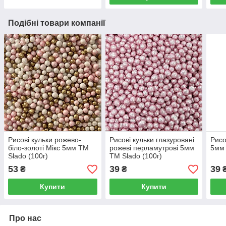
Подібні товари компанії
Рисові кульки рожево-
Рисові кульки глазуровані
Рисо
біло-золоті Мікс 5мм TM
рожеві перламутрові 5мм
5мм 
Slado (100г)
TM Slado (100г)
53
39
39
₴
₴
Купити
Купити
Про нас