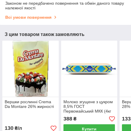
Законом не передбачено повернення та обмін даного товару
належної якості
Всі умови повернення
З цим товаром також замовляють
Вершки рослинні Crema
Молоко згущене з цукром
Верш
Da Montare 26% жирності
8,5% ГОСТ
28%
Первомайський МКК (4кг
рукав)
388
133
₴
130
₴/л
Купити