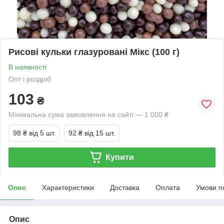
Рисові кульки глазуровані Мікс (100 г)
В наявності
Опт і роздріб
103
₴
Мінімальна сума замовлення на сайті — 1 000 ₴
98 ₴
від 5 шт.
92 ₴
від 15 шт.
Купити
Опис
Характеристики
Доставка
Оплата
Умови п
Опис