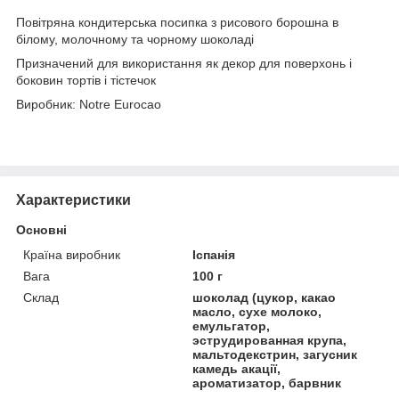
Повітряна кондитерська посипка з рисового борошна в
білому, молочному та чорному шоколаді
Призначений для використання як декор для поверхонь і
боковин тортів і тістечок
Виробник: Notre Eurocao
Характеристики
Основні
Країна виробник
Іспанія
Вага
100 г
Склад
шоколад (цукор, какао
масло, сухе молоко,
емульгатор,
эструдированная крупа,
мальтодекстрин, загусник
камедь акації,
ароматизатор, барвник