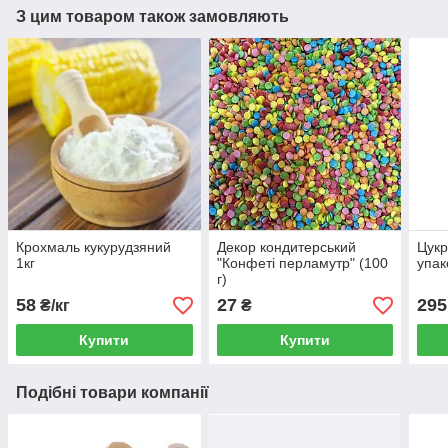
З цим товаром також замовляють
Крохмаль кукурудзяний
Декор кондитерський
Цукр
1кг
"Конфеті перламутр" (100
упак
г)
58
27
295
₴/кг
₴
Купити
Купити
Подібні товари компанії