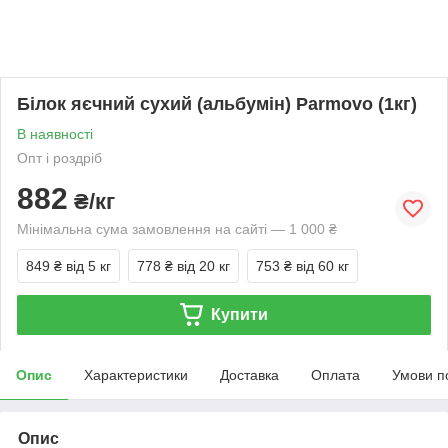
Білок яєчний сухий (альбумін) Parmovo (1кг)
В наявності
Опт і роздріб
882
₴/кг
Мінімальна сума замовлення на сайті — 1 000 ₴
849 ₴
від 5 кг
778 ₴
від 20 кг
753 ₴
від 60 кг
Купити
Опис
Характеристики
Доставка
Оплата
Умови п
Опис