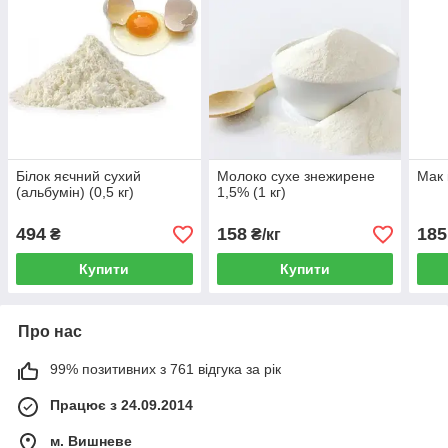
Білок яєчний сухий
Молоко сухе знежирене
Мак 
(альбумін) (0,5 кг)
1,5% (1 кг)
494
158
185
₴
₴/кг
Купити
Купити
Про нас
99% позитивних з 761 відгука за рік
Працює з 24.09.2014
м. Вишневе