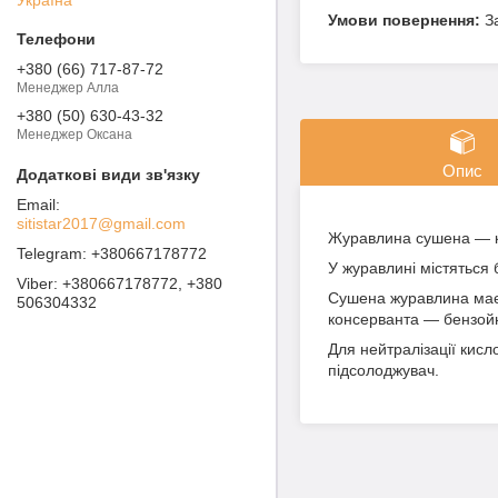
З
+380 (66) 717-87-72
Менеджер Алла
+380 (50) 630-43-32
Менеджер Оксана
Опис
sitistar2017@gmail.com
Журавлина сушена — кор
+380667178772
У журавлині містяться б
+380667178772, +380
Сушена журавлина має т
506304332
консерванта — бензойн
Для нейтралізації кисл
підсолоджувач.