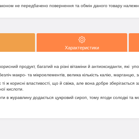
аконом не передбачено повернення та обмін даного товару належно
Характеристики
исний продукт, багатий на різні вітаміни й антиоксиданти, які упо
езліч макро- та мікроелементів, велика кількість калію, марганцю, з
і ж корисні властивості, що й свіжа, але вона добре зберігається 
ої кислоти.
оти в журавлину додається цукровий сироп, тому ягоди солодкі та м