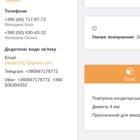
+380 (66) 717-87-72
Менеджер Алла
+380 (50) 630-43-32
З
Менеджер Оксана
sitistar2017@gmail.com
+380667178772
Опис
+380667178772, +380
506304332
Повітряна кондитерськ
Діаметр 4 мм
Призначений для викори