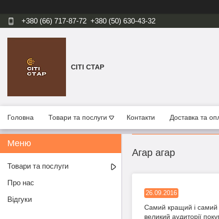
+380 (66) 717-87-72
+380 (50) 630-43-32
СІТІ СТАР
Головна
Товари та послуги
Контакти
Доставка та оп
Агар агар
Товари та послуги
Про нас
26.09.2016
Відгуки
Самий
кращий
і
самий
великий
аудиторії
поку