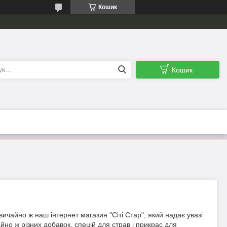
Кошик
Кошик
вичайно
ж
наш
інтернет
магазин
"
Сіті
Стар
",
який
надає
увазі
айно
ж
різних
добавок
,
спецій
для
страв
і
прикрас
для