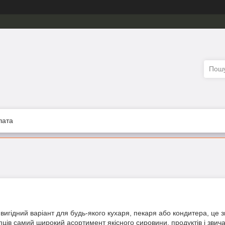
лата
вигідний
варіант
для
будь-якого
кухаря
,
пекаря
або
кондитера
,
це
з
пців
самий
широкий
асортимент
якісного
сировини
,
продуктів
і
звич