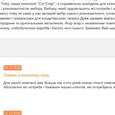
.
Тому
,
наша
компанія
"
Сіті
Стар
"
і
є
справжньою
знахідкою
для
клієн
м
і
різноманітністю
вибору
.
Вибору
,
який
задовольнить
всі
потреби
і
з
мент
,
тому
як
саме
у
нас
великий
вибір
самого
різноманітного
,
почи
авками
і
прикрасами
для
кондитерських
творінь
.
Дуже
цікавим
варіан
оєрідним
та
оригінальним
желатином
.
Агар
агар
є
незамінним
помі
онезу
,
хлібобулочних
виробів
і
багато
чого
іншого
.
Бажаємо
Вам
ща
22.12.2016
Томати у власному соку
Для нашої компанії вже більше ніж п'ять років немає нічого немо
абсолютно всі потреби і бажання наших клієнтів, які потребують я
22.12.2016