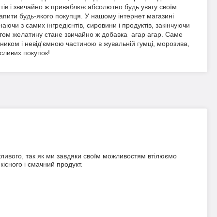
тів
і
звичайно
ж
приваблює
абсолютно
будь
увагу
своїм
апити
будь-якого
покупця
.
У
нашому
інтернет
магазині
наючи
з
самих
інгредієнтів
,
сировини
і
продуктів
,
закінчуючи
том
желатину
стане
звичайно
ж
добавка
агар
агар
.
Саме
чником
і
невід'ємною
частиною
в
жувальній
гумці
,
морозива
,
сливих
покупок
!
жливого, так як ми завдяки своїм можливостям втілюємо
кісного і смачний продукт.