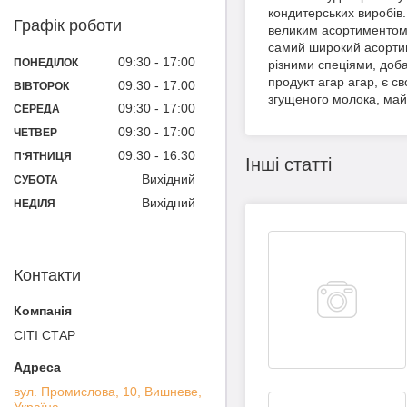
кондитерських
виробів
Графік роботи
великим
асортименто
самий
широкий
асорти
09:30
17:00
ПОНЕДІЛОК
різними
спеціями
,
доб
продукт
агар
агар
,
є
св
09:30
17:00
ВІВТОРОК
згущеного
молока
,
май
09:30
17:00
СЕРЕДА
09:30
17:00
ЧЕТВЕР
09:30
16:30
ПʼЯТНИЦЯ
Інші статті
Вихідний
СУБОТА
Вихідний
НЕДІЛЯ
Контакти
СІТІ СТАР
вул. Промислова, 10, Вишневе,
Україна